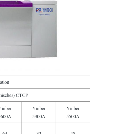
ation
misches) CTCP
Yinber
Yinber
Yinber
9600A
5300A
5500A
64
32
48