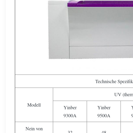
Technische Spezifik
UV (ther
Modell
Yinber
Yinber
9300A
9500A
Nein von
32
48