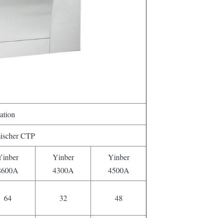
ation
ischer CTP
Yinber
Yinber
Yinber
8600A
4300A
4500A
64
32
48