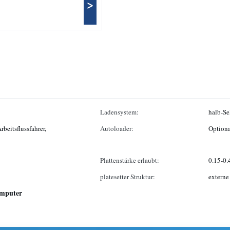
>
Ladensystem:
halb-Se
rbeitsflussfahrer,
Autoloader:
Optiona
Plattenstärke erlaubt:
0.15-0
platesetter Struktur:
extern
mputer