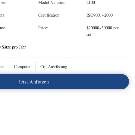
nber
Model Number:
2100
ina
Certification:
ISO9001~2000
atz
Price:
$20000~50000 per
set
 Sätze pro Jahr
ine
Computer
Ctp-Ausrüstung
J
e
t
z
t
A
n
f
r
a
g
e
n