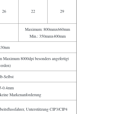
26
22
29
Maximum: 800mmx660mm
Min.: 350mmx400mm
830nm
um Maximum 8000dpi besonders angefertigt
erden)
b-Selbst
15-0.4mm
 keine Markenanforderung
 Arbeitsflussfahrer, Unterstützung CIP3/CIP4