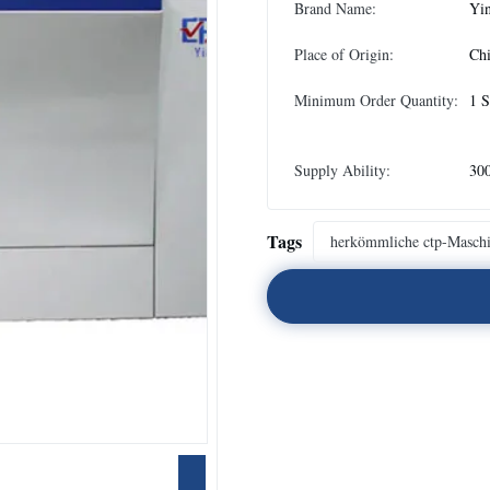
Brand Name:
Yi
Place of Origin:
Ch
Minimum Order Quantity:
1 S
Supply Ability:
300
Tags
herkömmliche ctp-Masch