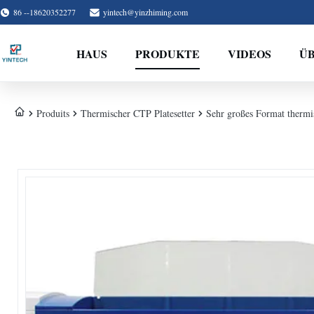
86 --18620352277
yintech@yinzhiming.com
HAUS
PRODUKTE
VIDEOS
ÜB
Produits
Thermischer CTP Platesetter
Sehr großes Format therm