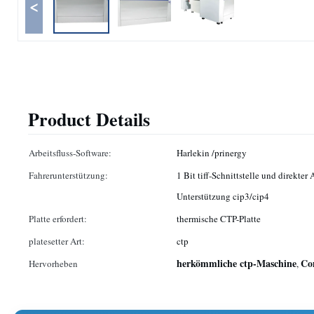
<
Product Details
Arbeitsfluss-Software:
Harlekin /prinergy
Fahrerunterstützung:
1 Bit tiff-Schnittstelle und direkter A
Unterstützung cip3/cip4
Platte erfordert:
thermische CTP-Platte
platesetter Art:
ctp
herkömmliche ctp-Maschine
Co
Hervorheben
,