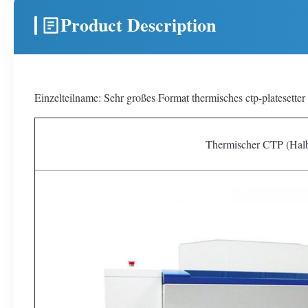
Product Description
Einzelteilname: Sehr großes Format thermisches ctp-plates
Thermischer CTP (Halb