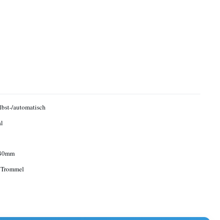
lbst-/automatisch
l
.40mm
e Trommel