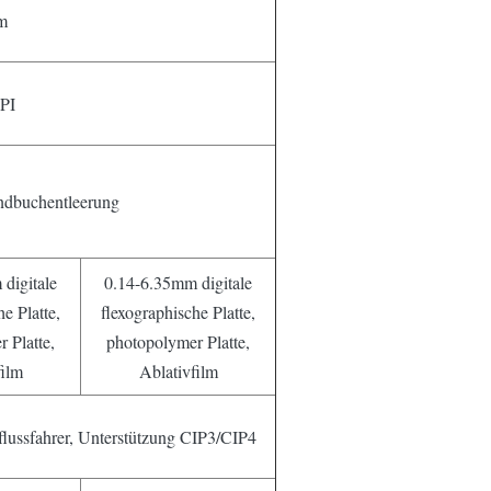
m
PI
ndbuchentleerung
digitale
0.14-6.35mm digitale
e Platte,
flexographische Platte,
 Platte,
photopolymer Platte,
film
Ablativfilm
tsflussfahrer, Unterstützung CIP3/CIP4