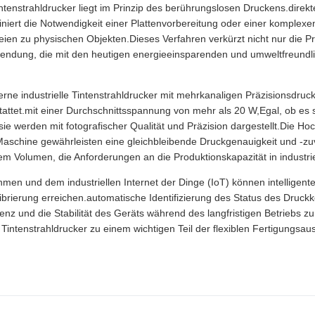
intenstrahldrucker liegt im Prinzip des berührungslosen Druckens.direkte
niert die Notwendigkeit einer Plattenvorbereitung oder einer komple
eien zu physischen Objekten.Dieses Verfahren verkürzt nicht nur die P
wendung, die mit den heutigen energieeinsparenden und umweltfreundl
erne industrielle Tintenstrahldrucker mit mehrkanaligen Präzisionsdru
et.mit einer Durchschnittsspannung von mehr als 20 W,Egal, ob es s
 sie werden mit fotografischer Qualität und Präzision dargestellt.Die 
aschine gewährleisten eine gleichbleibende Druckgenauigkeit und -zu
em Volumen, die Anforderungen an die Produktionskapazität in industrie
thmen und dem industriellen Internet der Dinge (IoT) können intelligen
rierung erreichen.automatische Identifizierung des Status des Druckko
tenz und die Stabilität des Geräts während des langfristigen Betriebs z
Tintenstrahldrucker zu einem wichtigen Teil der flexiblen Fertigungsaus