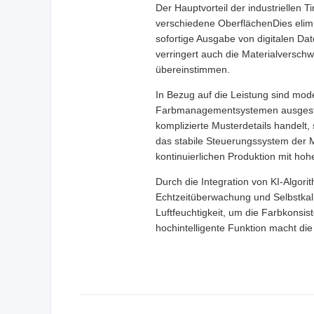
Der Hauptvorteil der industriellen T
verschiedene OberflächenDies elimi
sofortige Ausgabe von digitalen Dat
verringert auch die Materialversch
übereinstimmen.
In Bezug auf die Leistung sind mod
Farbmanagementsystemen ausgestatt
komplizierte Musterdetails handelt,
das stabile Steuerungssystem der M
kontinuierlichen Produktion mit hoh
Durch die Integration von KI-Algori
Echtzeitüberwachung und Selbstkalib
Luftfeuchtigkeit, um die Farbkonsis
hochintelligente Funktion macht die 