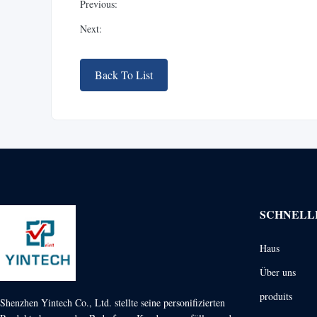
Previous:
Next:
Back To List
SCHNELL
Haus
Über uns
produits
Shenzhen Yintech Co., Ltd. stellte seine personifizierten