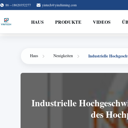
86 --18620352277
yintech@yinzhiming.com
HAUS
PRODUKTE
VIDEOS
ÜB
Industrielle Hochgesch
Haus
Neuigkeiten
Industrielle Hochgeschw
des Hochp